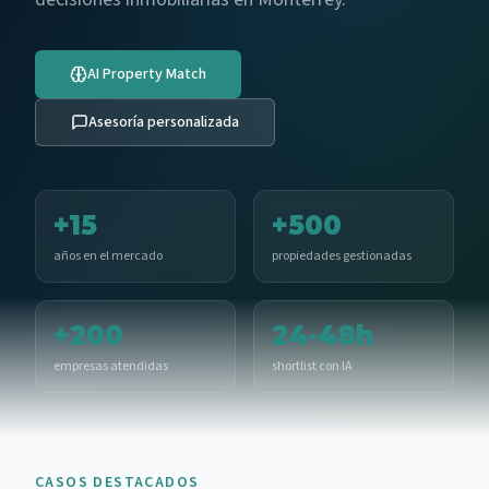
AI Property Match
Asesoría personalizada
+15
+500
años en el mercado
propiedades gestionadas
+200
24-48h
empresas atendidas
shortlist con IA
CASOS DESTACADOS