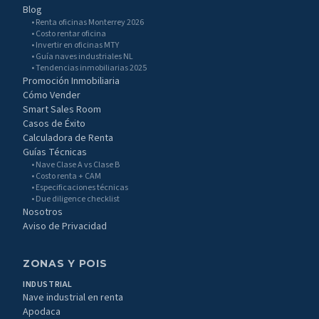
Blog
• Renta oficinas Monterrey 2026
• Costo rentar oficina
• Invertir en oficinas MTY
• Guía naves industriales NL
• Tendencias inmobiliarias 2025
Promoción Inmobiliaria
Cómo Vender
Smart Sales Room
Casos de Éxito
Calculadora de Renta
Guías Técnicas
• Nave Clase A vs Clase B
• Costo renta + CAM
• Especificaciones técnicas
• Due diligence checklist
Nosotros
Aviso de Privacidad
ZONAS Y POIS
INDUSTRIAL
Nave industrial en renta
Apodaca