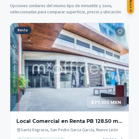
Match IA
Opciones similares del mismo tipo de inmueble y zona,
seleccionadas para comparar superficie, precio y ubicación.
Renta
$77,100 MXN
Local Comercial en Renta PB 128.50 m2
Campestre en San Pedro Garza García
Santa Engracia, San Pedro Garza García, Nuevo León