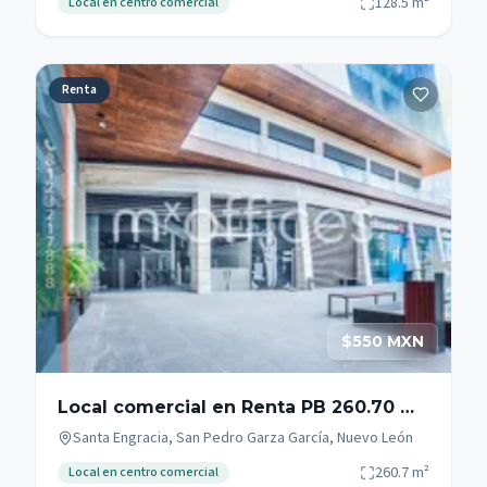
128.5
m²
Local en centro comercial
Renta
$550 MXN
Local comercial en Renta PB 260.70 m2
Zona Campestre San Pedro Garza
Santa Engracia, San Pedro Garza García, Nuevo León
García
260.7
m²
Local en centro comercial