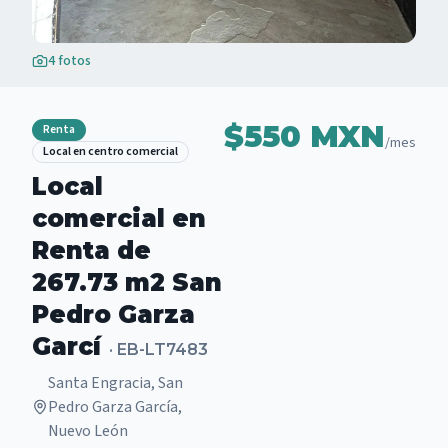
4
fotos
$550 MXN
Renta
/mes
Local en centro comercial
Local
comercial en
Renta de
267.73 m2 San
Pedro Garza
Garcí
·
EB-LT7483
Santa Engracia, San
Pedro Garza García,
Nuevo León