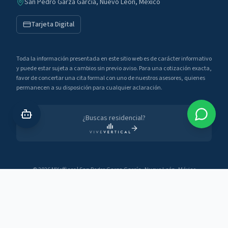
San Pedro Garza García, Nuevo León, México
Tarjeta Digital
Toda la información presentada en este sitio web es de carácter informativo
y puede estar sujeta a cambios sin previo aviso. Para una cotización exacta,
favor de concertar una cita formal con uno de nuestros asesores, quienes
permanecen a su disposición para cualquier aclaración.
¿Buscas residencial?
©
2026
MXoffices
|
San Pedro Garza García, Nuevo León, México
Aviso de Privacidad
Via Rapallo
Innovation Studio