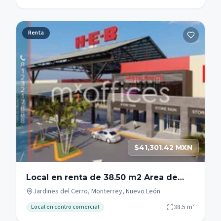
Renta
$41,301.42 MXN
Local en renta de 38.50 m2 Area de
comidas Monterrey Gonzalitos
Jardines del Cerro, Monterrey, Nuevo León
38.5
m²
Local en centro comercial