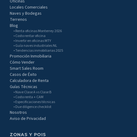
Oficinas
Locales Comerciales
Naves y Bodegas
Terrenos
Blog
• Renta oficinas Monterrey 2026
• Costo rentar oficina
• Invertir en oficinas MTY
• Guía naves industriales NL
• Tendencias inmobiliarias 2025
Promoción Inmobiliaria
Cómo Vender
Smart Sales Room
Casos de Éxito
Calculadora de Renta
Guías Técnicas
• Nave Clase A vs Clase B
• Costo renta + CAM
• Especificaciones técnicas
• Due diligence checklist
Nosotros
Aviso de Privacidad
ZONAS Y POIS