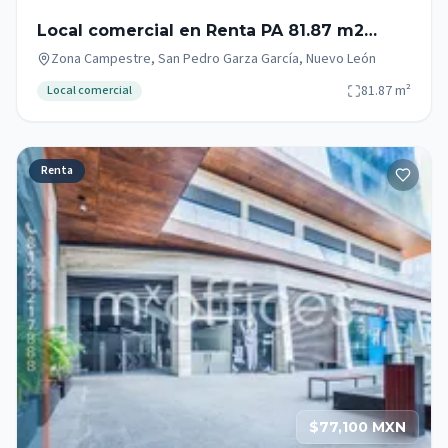
Local comercial en Renta PA 81.87 m2
Zona Campestre San Pedro Garza Garcia.
Zona Campestre, San Pedro Garza García, Nuevo León
81.87
m²
Local comercial
Renta
$77,100 MXN