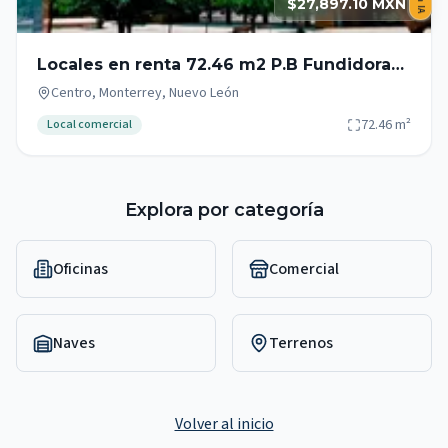
$27,897.10 MXN
Locales en renta 72.46 m2 P.B Fundidora
Monterrey Zona Centro
Centro, Monterrey, Nuevo León
72.46
m²
Local comercial
Explora por categoría
Oficinas
Comercial
Naves
Terrenos
Volver al inicio