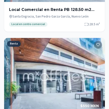
Local Comercial en Renta PB 128.50 m2
Campestre en San Pedro Garza García
Santa Engracia, San Pedro Garza García, Nuevo León
128.5
m²
Local en centro comercial
Renta
$550 MXN