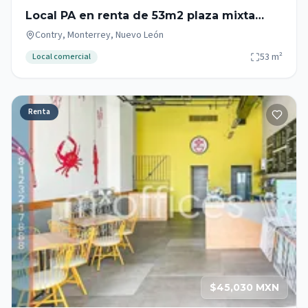
Local PA en renta de 53m2 plaza mixta
zona Garza Sada - Contry - Tec
Contry, Monterrey, Nuevo León
53
m²
Local comercial
Renta
$45,030 MXN