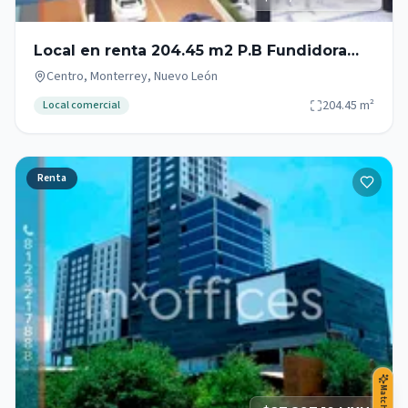
Local en renta 204.45 m2 P.B Fundidora
Monterrey Zona Centro
Centro, Monterrey, Nuevo León
204.45
m²
Local comercial
Renta
Match IA