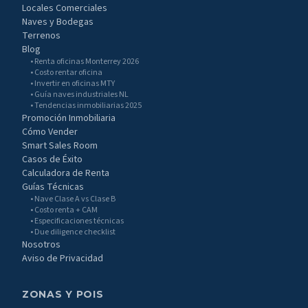
Locales Comerciales
Naves y Bodegas
Terrenos
Blog
• Renta oficinas Monterrey 2026
• Costo rentar oficina
• Invertir en oficinas MTY
• Guía naves industriales NL
• Tendencias inmobiliarias 2025
Promoción Inmobiliaria
Cómo Vender
Smart Sales Room
Casos de Éxito
Calculadora de Renta
Guías Técnicas
• Nave Clase A vs Clase B
• Costo renta + CAM
• Especificaciones técnicas
• Due diligence checklist
Nosotros
Aviso de Privacidad
ZONAS Y POIS