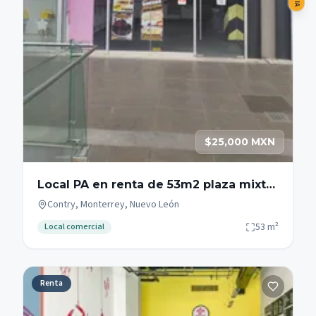
$25,000 MXN
Local PA en renta de 53m2 plaza mixta
zona Garza Sada - Contry - Tec
Contry, Monterrey, Nuevo León
53
m²
Local comercial
Renta