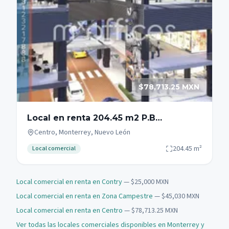
$78,713.25 MXN
Local en renta 204.45 m2 P.B
Fundidora Monterrey Zona Centro
Centro, Monterrey, Nuevo León
204.45
m²
Local comercial
Local comercial en renta en Contry
— $25,000 MXN
Local comercial en renta en Zona Campestre
— $45,030 MXN
Local comercial en renta en Centro
— $78,713.25 MXN
Ver todas las locales comerciales disponibles en Monterrey y