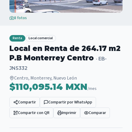
8
fotos
Renta
Local comercial
Local en Renta de 264.17 m2
P.B Monterrey Centro
·
EB-
JN5332
Centro, Monterrey, Nuevo León
$110,095.14 MXN
/mes
Compartir
Compartir por WhatsApp
Compartir con QR
Imprimir
Comparar