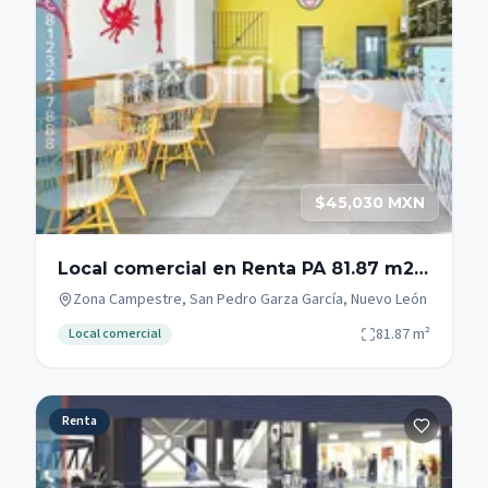
$45,030 MXN
Local comercial en Renta PA 81.87 m2
Zona Campestre San Pedro Garza
Zona Campestre, San Pedro Garza García, Nuevo León
Garcia.
81.87
m²
Local comercial
Renta