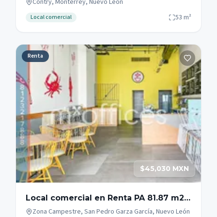
Contry, Monterrey, Nuevo León
53
m²
Local comercial
Renta
$45,030 MXN
Local comercial en Renta PA 81.87 m2
Zona Campestre San Pedro Garza
Zona Campestre, San Pedro Garza García, Nuevo León