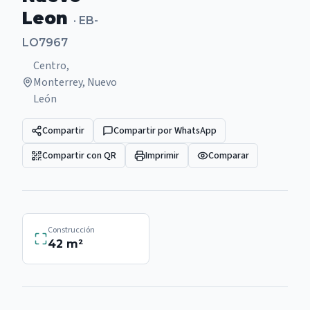
Leon
·
EB-
LO7967
Centro,
Monterrey, Nuevo
León
Compartir
Compartir por WhatsApp
Compartir con QR
Imprimir
Comparar
Construcción
42
m²