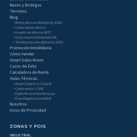
Naves y Bodegas
Terrenos
Blog
• Renta oficinas Monterrey 2026
• Costo rentar oficina
• Invertir en oficinas MTY
• Guía naves industriales NL
• Tendencias inmobiliarias 2025
Promoción Inmobiliaria
Cómo Vender
Smart Sales Room
Casos de Éxito
Calculadora de Renta
Guías Técnicas
• Nave Clase A vs Clase B
• Costo renta + CAM
• Especificaciones técnicas
• Due diligence checklist
Nosotros
Aviso de Privacidad
ZONAS Y POIS
INDUSTRIAL