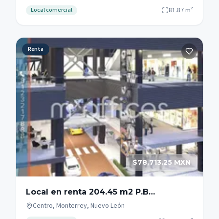
Garcia.
81.87
m²
Local comercial
Renta
$78,713.25 MXN
Local en renta 204.45 m2 P.B
Fundidora Monterrey Zona Centro
Centro, Monterrey, Nuevo León