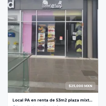
$25,000 MXN
Local PA en renta de 53m2 plaza mixta
zona Garza Sada - Contry - Tec