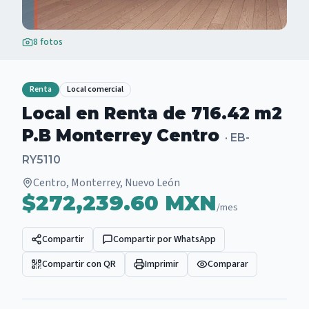
8
fotos
Renta
Local comercial
Local en Renta de 716.42 m2
P.B Monterrey Centro
·
EB-
RY5110
Centro, Monterrey, Nuevo León
$272,239.60 MXN
/mes
Compartir
Compartir por WhatsApp
Compartir con QR
Imprimir
Comparar