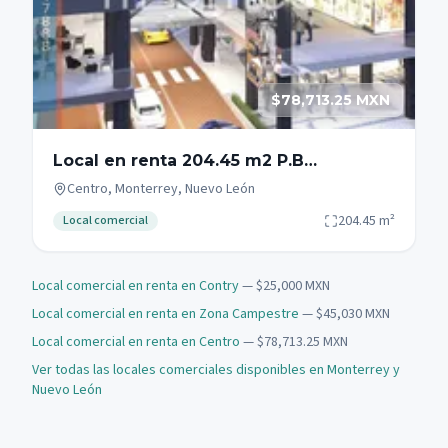
$78,713.25 MXN
Local en renta 204.45 m2 P.B
Fundidora Monterrey Zona Centro
Centro, Monterrey, Nuevo León
204.45
m²
Local comercial
Local comercial en renta en Contry
— $25,000 MXN
Local comercial en renta en Zona Campestre
— $45,030 MXN
Local comercial en renta en Centro
— $78,713.25 MXN
Ver todas las locales comerciales disponibles en Monterrey y
Nuevo León