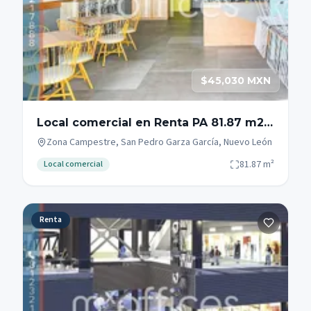
$45,030 MXN
Local comercial en Renta PA 81.87 m2
Zona Campestre San Pedro Garza
Zona Campestre, San Pedro Garza García, Nuevo León
Garcia.
81.87
m²
Local comercial
Renta