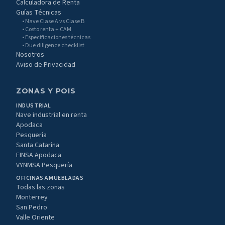
Calculadora de Renta
Guías Técnicas
• Nave Clase A vs Clase B
• Costo renta + CAM
• Especificaciones técnicas
• Due diligence checklist
Nosotros
Aviso de Privacidad
ZONAS Y POIS
INDUSTRIAL
Nave industrial en renta
Apodaca
Pesquería
Santa Catarina
FINSA Apodaca
VYNMSA Pesquería
OFICINAS AMUEBLADAS
Todas las zonas
Monterrey
San Pedro
Valle Oriente