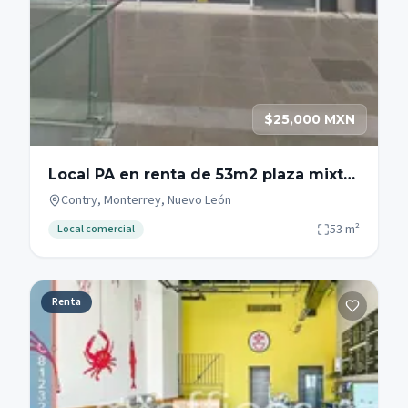
$25,000 MXN
Local PA en renta de 53m2 plaza mixta
zona Garza Sada - Contry - Tec
Contry, Monterrey, Nuevo León
53
m²
Local comercial
Renta