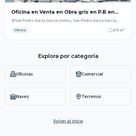
Oficina en Venta en Obra gris en P.B en
San Pedro Garza Garcia
San Pedro Garza Garcia Centro, San Pedro Garza García,
Nuevo León
475
m²
Oficina
Explora por categoría
Oficinas
Comercial
Naves
Terrenos
Volver al inicio