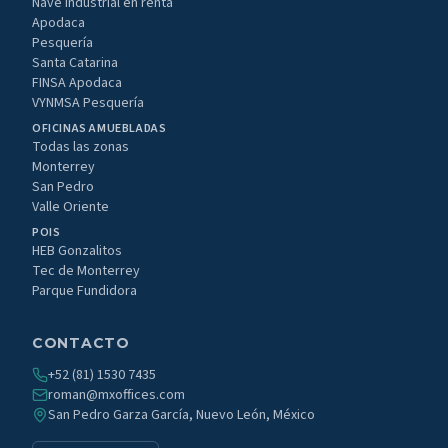
Nave industrial en renta
Apodaca
Pesquería
Santa Catarina
FINSA Apodaca
VYNMSA Pesquería
OFICINAS AMUEBLADAS
Todas las zonas
Monterrey
San Pedro
Valle Oriente
POIS
HEB Gonzalitos
Tec de Monterrey
Parque Fundidora
CONTACTO
+52 (81) 1530 7435
roman@mxoffices.com
San Pedro Garza García, Nuevo León, México