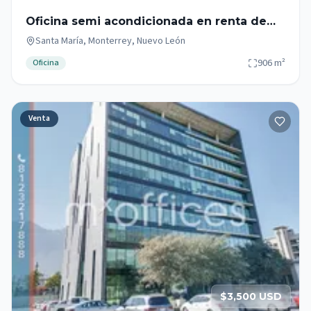
Oficina semi acondicionada en renta de
906m2 zona Santa María
Santa María, Monterrey, Nuevo León
906
m²
Oficina
Venta
$3,500 USD