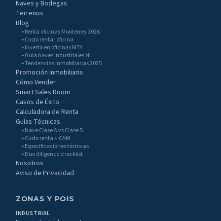
Naves y Bodegas
Terrenos
Blog
• Renta oficinas Monterrey 2026
• Costo rentar oficina
• Invertir en oficinas MTY
• Guía naves industriales NL
• Tendencias inmobiliarias 2025
Promoción Inmobiliaria
Cómo Vender
Smart Sales Room
Casos de Éxito
Calculadora de Renta
Guías Técnicas
• Nave Clase A vs Clase B
• Costo renta + CAM
• Especificaciones técnicas
• Due diligence checklist
Nosotros
Aviso de Privacidad
ZONAS Y POIS
INDUSTRIAL