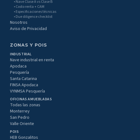
• Nave Clase A vs Clase B
• Costo renta + CAM
• Especificaciones técnicas
• Due diligence checklist
Nosotros
Aviso de Privacidad
ZONAS Y POIS
INDUSTRIAL
Nave industrial en renta
Apodaca
Pesquería
Santa Catarina
FINSA Apodaca
VYNMSA Pesquería
OFICINAS AMUEBLADAS
Todas las zonas
Monterrey
San Pedro
Valle Oriente
POIS
HEB Gonzalitos