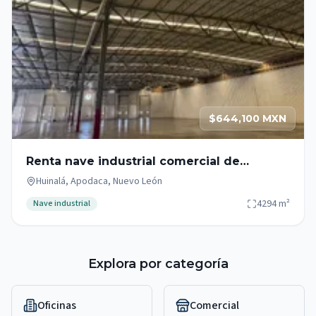
$644,100 MXN
Renta nave industrial comercial de
4,294m2 sobre Av. Miguel Alemán,
Huinalá, Apodaca, Nuevo León
Apodaca
4294
m²
Nave industrial
Explora por categoría
Oficinas
Comercial