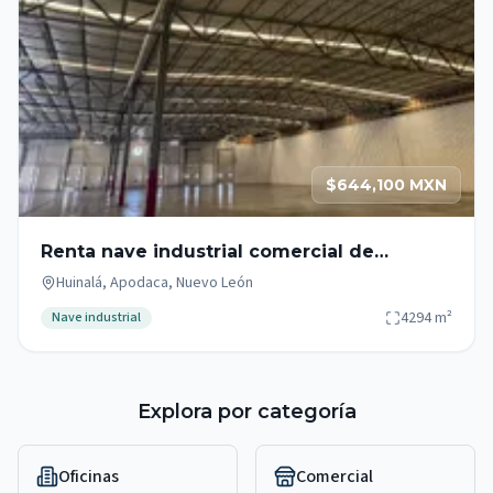
$644,100 MXN
Renta nave industrial comercial de
4,294m2 sobre Av. Miguel Alemán,
Huinalá, Apodaca, Nuevo León
Apodaca
4294
m²
Nave industrial
Explora por categoría
Oficinas
Comercial