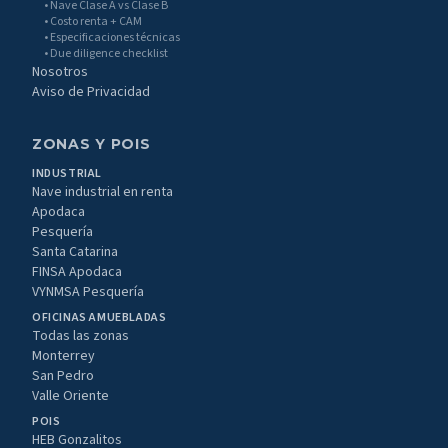
• Nave Clase A vs Clase B
• Costo renta + CAM
• Especificaciones técnicas
• Due diligence checklist
Nosotros
Aviso de Privacidad
ZONAS Y POIS
INDUSTRIAL
Nave industrial en renta
Apodaca
Pesquería
Santa Catarina
FINSA Apodaca
VYNMSA Pesquería
OFICINAS AMUEBLADAS
Todas las zonas
Monterrey
San Pedro
Valle Oriente
POIS
HEB Gonzalitos