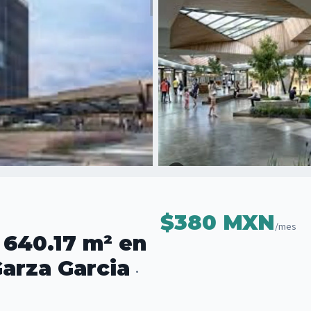
$380 MXN
/mes
 640.17 m² en
Garza Garcia
·