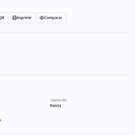
 QR
Imprimir
Comparar
Operación
Renta
o