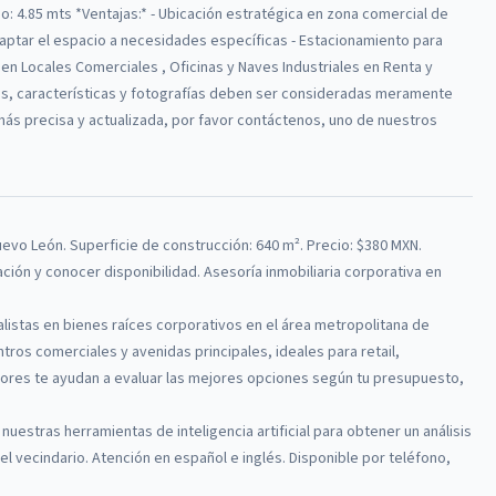
cho: 4.85 mts *Ventajas:* - Ubicación estratégica en zona comercial de
 adaptar el espacio a necesidades específicas - Estacionamiento para
 en Locales Comerciales , Oficinas y Naves Industriales en Renta y
os, características y fotografías deben ser consideradas meramente
 más precisa y actualizada, por favor contáctenos, uno de nuestros
Nuevo León
.
Superficie de construcción: 640 m².
Precio: $380 MXN.
zación y conocer disponibilidad. Asesoría inmobiliaria corporativa en
alistas en bienes raíces corporativos en el área metropolitana de
tros comerciales y avenidas principales, ideales para retail,
ores te ayudan a evaluar las mejores opciones según tu presupuesto,
 nuestras herramientas de inteligencia artificial para obtener un análisis
l vecindario. Atención en español e inglés. Disponible por teléfono,