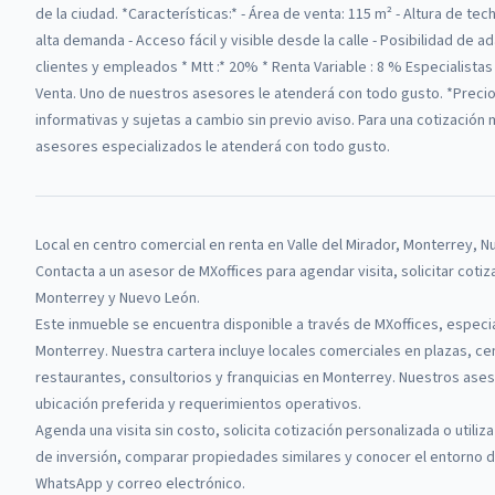
de la ciudad. *Características:* - Área de venta: 115 m² - Altura de te
alta demanda - Acceso fácil y visible desde la calle - Posibilidad de
clientes y empleados * Mtt :* 20% * Renta Variable : 8 % Especialistas
Venta. Uno de nuestros asesores le atenderá con todo gusto. *Preci
informativas y sujetas a cambio sin previo aviso. Para una cotización
asesores especializados le atenderá con todo gusto.
Local en centro comercial
en renta
en
Valle del Mirador, Monterrey, 
Contacta a un asesor de
MXoffices
para agendar visita, solicitar coti
Monterrey y Nuevo León.
Este inmueble se encuentra disponible a través de
MXoffices
, especi
Monterrey.
Nuestra cartera incluye locales comerciales en plazas, cen
restaurantes, consultorios y franquicias en Monterrey.
Nuestros ases
ubicación preferida y requerimientos operativos.
Agenda una visita sin costo, solicita cotización personalizada o utiliza
de inversión, comparar propiedades similares y conocer el entorno de
WhatsApp y correo electrónico.