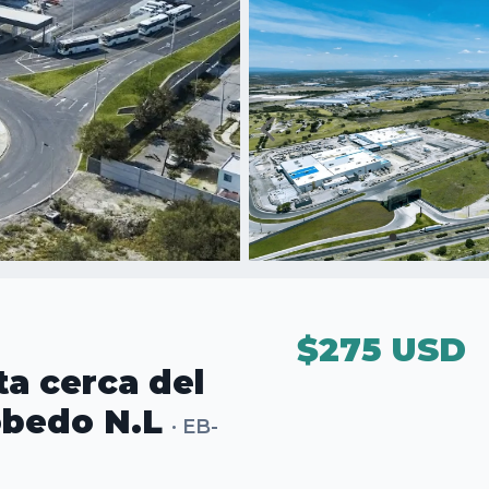
$275 USD
ta cerca del
obedo N.L
·
EB-