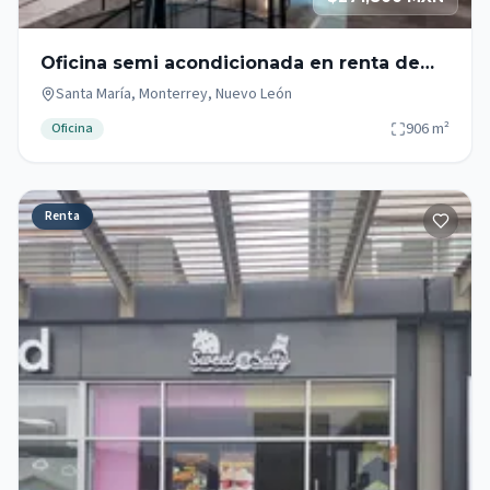
Oficina semi acondicionada en renta de
906m2 zona Santa María
Santa María, Monterrey, Nuevo León
906
m²
Oficina
Renta