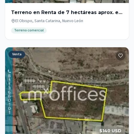
Terreno en Renta de 7 hectáreas aprox. en
Santa Catarina N.L. .
El Obispo, Santa Catarina, Nuevo León
Terreno comercial
Venta
$140 USD