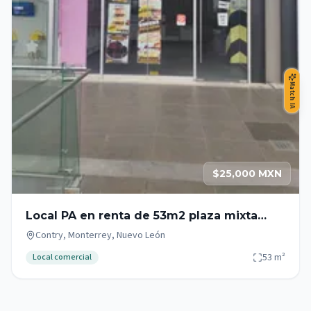
Match IA
$25,000 MXN
Local PA en renta de 53m2 plaza mixta
zona Garza Sada - Contry - Tec
Contry, Monterrey, Nuevo León
53
m²
Local comercial