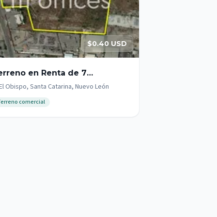
$0.40 USD
erreno en Renta de 7
ctáreas aprox. en Santa
El Obispo, Santa Catarina, Nuevo León
tarina N.L. .
erreno comercial