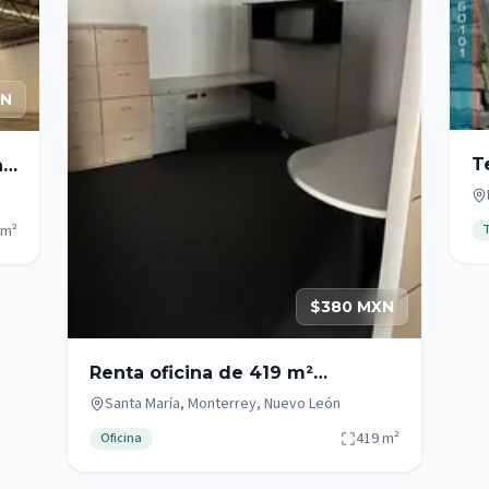
XN
T
l
he
Ca
T
m²
$380 MXN
Renta oficina de 419 m²
acondicionada en Santa María,
Santa María, Monterrey, Nuevo León
Monterrey
419
m²
Oficina