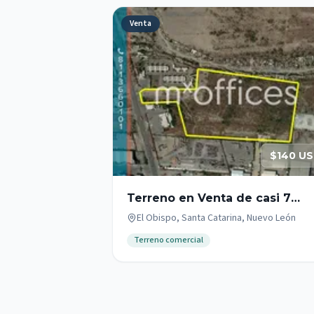
Venta
$140 U
Terreno en Venta de casi 7
hectáreas aprox. en Santa
El Obispo, Santa Catarina, Nuevo León
Catarina N.L. .
Terreno comercial