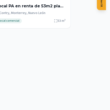
ocal PA en renta de 53m2 plaza
ixta zona Garza Sada - Contry
Contry, Monterrey, Nuevo León
 Tec
53
m²
ocal comercial