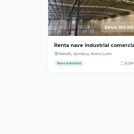
$644,100 M
Renta nave industrial comercia
de 4,294m2 sobre Av. Miguel
Huinalá, Apodaca, Nuevo León
Alemán, Apodaca
4294
Nave industrial