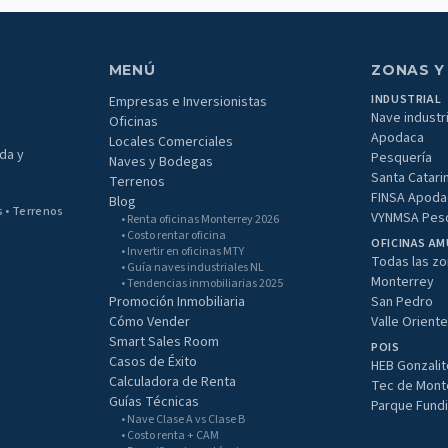
MENÚ
ZONAS Y
INDUSTRIAL
Empresas e Inversionistas
Nave industri
Oficinas
Apodaca
Locales Comerciales
da y
Pesquería
Naves y Bodegas
Santa Catari
Terrenos
FINSA Apoda
Blog
s • Terrenos
VYNMSA Pes
• Renta oficinas Monterrey 2026
• Costo rentar oficina
OFICINAS A
• Invertir en oficinas MTY
Todas las z
• Guía naves industriales NL
Monterrey
• Tendencias inmobiliarias 2025
Promoción Inmobiliaria
San Pedro
Cómo Vender
Valle Orient
Smart Sales Room
POIS
Casos de Éxito
HEB Gonzali
Calculadora de Renta
Tec de Mont
Guías Técnicas
Parque Fund
• Nave Clase A vs Clase B
• Costo renta + CAM