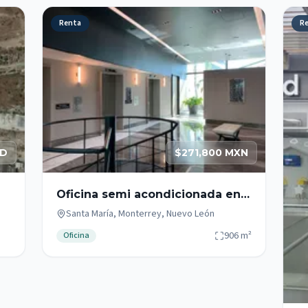
Renta
R
SD
$271,800 MXN
Oficina semi acondicionada en
renta de 906m2 zona Santa
Santa María, Monterrey, Nuevo León
María
906
m²
Oficina