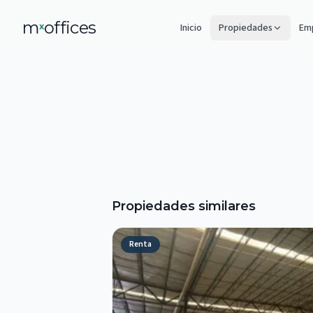
m
offices
x
Inicio
Propiedades
Emp
Propiedades similares
Renta