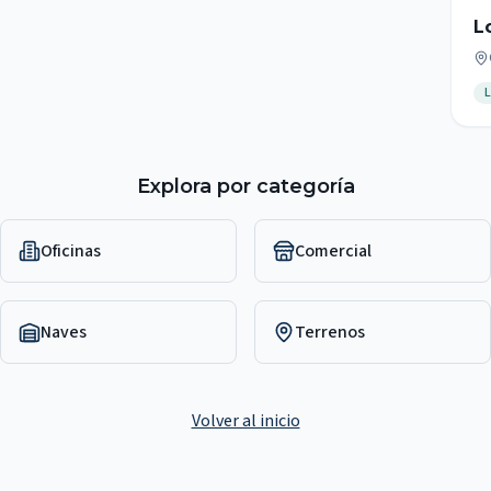
L
m
-
L
Explora por categoría
Oficinas
Comercial
Naves
Terrenos
Volver al inicio