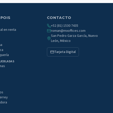
 POIS
CONTACTO
+52 (81) 1530 7435
al en renta
roman@mxoffices.com
San Pedro Garza García, Nuevo
León, México
na
ca
Tarjeta Digital
quería
MUEBLADAS
onas
e
tos
errey
idora