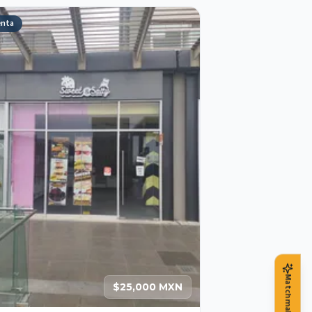
enta
Matchmaker IA
$25,000 MXN