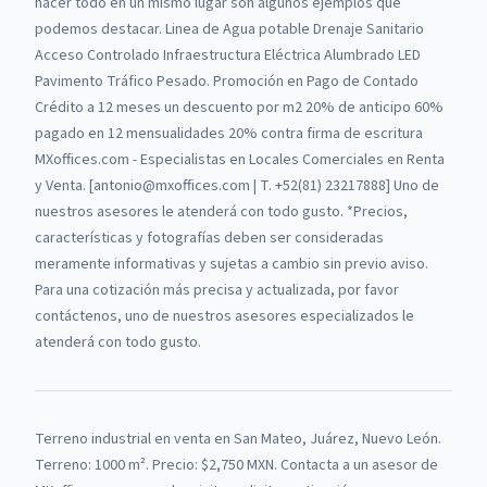
hacer todo en un mismo lugar son algunos ejemplos que
podemos destacar. Linea de Agua potable Drenaje Sanitario
Acceso Controlado Infraestructura Eléctrica Alumbrado LED
Pavimento Tráfico Pesado. Promoción en Pago de Contado
Crédito a 12 meses un descuento por m2 20% de anticipo 60%
pagado en 12 mensualidades 20% contra firma de escritura
MXoffices.com - Especialistas en Locales Comerciales en Renta
y Venta. [antonio@mxoffices.com | T. +52(81) 23217888] Uno de
nuestros asesores le atenderá con todo gusto. *Precios,
características y fotografías deben ser consideradas
meramente informativas y sujetas a cambio sin previo aviso.
Para una cotización más precisa y actualizada, por favor
contáctenos, uno de nuestros asesores especializados le
atenderá con todo gusto.
Terreno industrial
en venta
en
San Mateo, Juárez, Nuevo León
.
Terreno: 1000 m².
Precio: $2,750 MXN.
Contacta a un asesor de