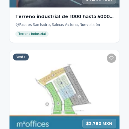
Terreno industrial de 1000 hasta 5000
m2 en Salinas
Paseos San Isidro, Salinas Victoria, Nuevo León
Terreno industrial
Venta
$2,780 MXN