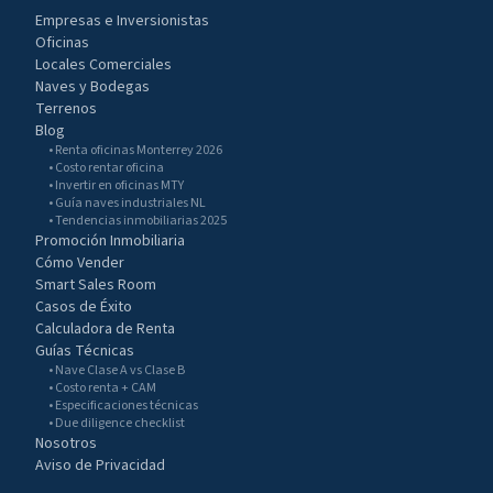
Empresas e Inversionistas
Oficinas
Locales Comerciales
Naves y Bodegas
Terrenos
Blog
• Renta oficinas Monterrey 2026
• Costo rentar oficina
• Invertir en oficinas MTY
• Guía naves industriales NL
• Tendencias inmobiliarias 2025
Promoción Inmobiliaria
Cómo Vender
Smart Sales Room
Casos de Éxito
Calculadora de Renta
Guías Técnicas
• Nave Clase A vs Clase B
• Costo renta + CAM
• Especificaciones técnicas
• Due diligence checklist
Nosotros
Aviso de Privacidad