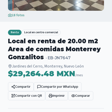
18
fotos
Renta
Local en centro comercial
Local en renta de 20.00 m2
Area de comidas Monterrey
Gonzalitos
·
EB-JN7647
Jardines del Cerro, Monterrey, Nuevo León
$29,264.48 MXN
/mes
Compartir
Compartir por WhatsApp
Compartir con QR
Imprimir
Comparar