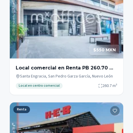
$550 MXN
Local comercial en Renta PB 260.70 m2
Zona Campestre San Pedro Garza
Santa Engracia, San Pedro Garza García, Nuevo León
García
260.7
m²
Local en centro comercial
Renta