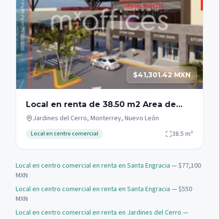
$41,301.42 MXN
Local en renta de 38.50 m2 Area de
comidas Monterrey Gonzalitos
Jardines del Cerro, Monterrey, Nuevo León
38.5
m²
Local en centro comercial
Local en centro comercial en renta en Santa Engracia
— $77,100
MXN
Local en centro comercial en renta en Santa Engracia
— $550
MXN
Local en centro comercial en renta en Jardines del Cerro
—