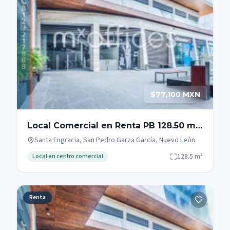
$77,100 MXN
Local Comercial en Renta PB 128.50 m2
Campestre en San Pedro Garza García
Santa Engracia, San Pedro Garza García, Nuevo León
128.5
m²
Local en centro comercial
Renta