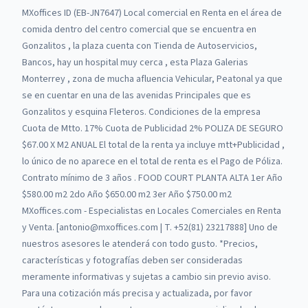
MXoffices ID (EB-JN7647) Local comercial en Renta en el área de
comida dentro del centro comercial que se encuentra en
Gonzalitos , la plaza cuenta con Tienda de Autoservicios,
Bancos, hay un hospital muy cerca , esta Plaza Galerias
Monterrey , zona de mucha afluencia Vehicular, Peatonal ya que
se en cuentar en una de las avenidas Principales que es
Gonzalitos y esquina Fleteros. Condiciones de la empresa
Cuota de Mtto. 17% Cuota de Publicidad 2% POLIZA DE SEGURO
$67.00 X M2 ANUAL El total de la renta ya incluye mtt+Publicidad ,
lo único de no aparece en el total de renta es el Pago de Póliza.
Contrato mínimo de 3 años . FOOD COURT PLANTA ALTA 1er Año
$580.00 m2 2do Año $650.00 m2 3er Año $750.00 m2
MXoffices.com - Especialistas en Locales Comerciales en Renta
y Venta. [antonio@mxoffices.com | T. +52(81) 23217888] Uno de
nuestros asesores le atenderá con todo gusto. *Precios,
características y fotografías deben ser consideradas
meramente informativas y sujetas a cambio sin previo aviso.
Para una cotización más precisa y actualizada, por favor