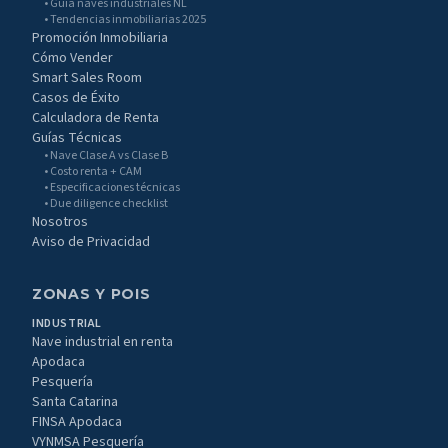
• Guía naves industriales NL
• Tendencias inmobiliarias 2025
Promoción Inmobiliaria
Cómo Vender
Smart Sales Room
Casos de Éxito
Calculadora de Renta
Guías Técnicas
• Nave Clase A vs Clase B
• Costo renta + CAM
• Especificaciones técnicas
• Due diligence checklist
Nosotros
Aviso de Privacidad
ZONAS Y POIS
INDUSTRIAL
Nave industrial en renta
Apodaca
Pesquería
Santa Catarina
FINSA Apodaca
VYNMSA Pesquería