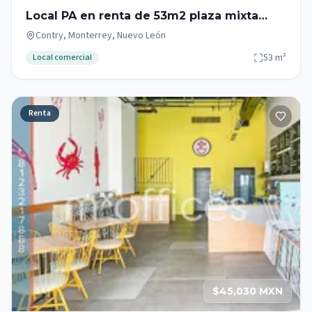
Local PA en renta de 53m2 plaza mixta
zona Garza Sada - Contry - Tec
Contry, Monterrey, Nuevo León
53
m²
Local comercial
Renta
$45,030 MXN