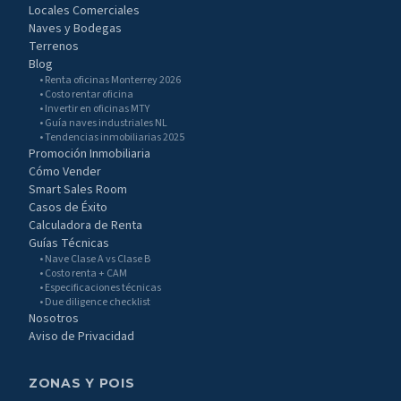
Locales Comerciales
Naves y Bodegas
Terrenos
Blog
• Renta oficinas Monterrey 2026
• Costo rentar oficina
• Invertir en oficinas MTY
• Guía naves industriales NL
• Tendencias inmobiliarias 2025
Promoción Inmobiliaria
Cómo Vender
Smart Sales Room
Casos de Éxito
Calculadora de Renta
Guías Técnicas
• Nave Clase A vs Clase B
• Costo renta + CAM
• Especificaciones técnicas
• Due diligence checklist
Nosotros
Aviso de Privacidad
ZONAS Y POIS