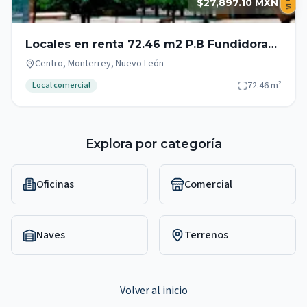
$27,897.10 MXN
Locales en renta 72.46 m2 P.B Fundidora
Monterrey Zona Centro
Centro, Monterrey, Nuevo León
72.46
m²
Local comercial
Explora por categoría
Oficinas
Comercial
Naves
Terrenos
Volver al inicio