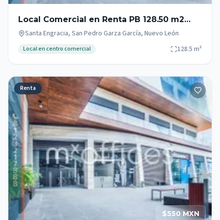
Local Comercial en Renta PB 128.50 m2
Campestre en San Pedro Garza García
Santa Engracia, San Pedro Garza García, Nuevo León
128.5
m²
Local en centro comercial
Renta
$550 MXN