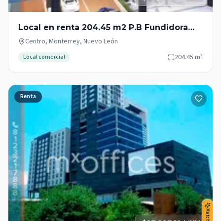
Local en renta 204.45 m2 P.B Fundidora
Monterrey Zona Centro
Centro, Monterrey, Nuevo León
204.45
m²
Local comercial
Renta
Match IA