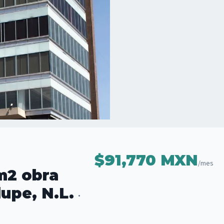
$91,770 MXN
/mes
m2 obra
lupe, N.L.
·