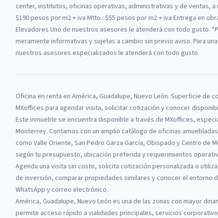
center, institutos, oficinas operativas, administrativas y de ventas, 
$190 pesos por m2 + iva Mtto.: $55 pesos por m2 + iva Entrega en obra
Elevadores Uno de nuestros asesores le atenderá con todo gusto. *P
meramente informativas y sujetas a cambio sin previo aviso. Para una
nuestros asesores especializados le atenderá con todo gusto.
Oficina
en renta
en
América, Guadalupe, Nuevo León
.
Superficie de co
MXoffices
para agendar visita, solicitar cotización y conocer disponib
Este inmueble se encuentra disponible a través de
MXoffices
, especi
Monterrey.
Contamos con un amplio catálogo de oficinas amuebladas, 
como Valle Oriente, San Pedro Garza García, Obispado y Centro de M
según tu presupuesto, ubicación preferida y requerimientos operati
Agenda una visita sin costo, solicita cotización personalizada o utiliza
de inversión, comparar propiedades similares y conocer el entorno de
WhatsApp y correo electrónico.
América, Guadalupe, Nuevo León es una de las zonas con mayor dinam
permite acceso rápido a vialidades principales, servicios corporativo