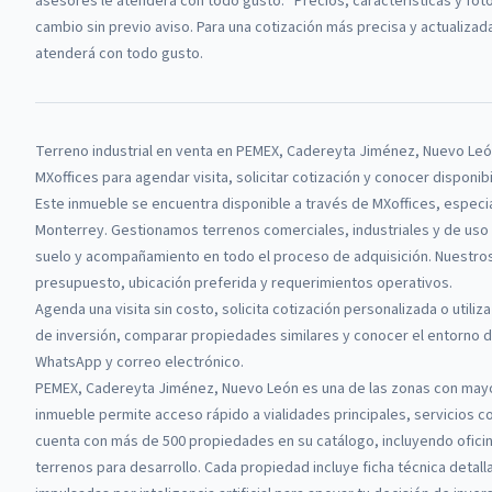
asesores le atenderá con todo gusto. *Precios, características y fo
cambio sin previo aviso. Para una cotización más precisa y actualiza
atenderá con todo gusto.
Terreno industrial
en venta
en
PEMEX, Cadereyta Jiménez, Nuevo Le
MXoffices
para agendar visita, solicitar cotización y conocer disponib
Este inmueble se encuentra disponible a través de
MXoffices
, especi
Monterrey.
Gestionamos terrenos comerciales, industriales y de uso m
suelo y acompañamiento en todo el proceso de adquisición.
Nuestros
presupuesto, ubicación preferida y requerimientos operativos.
Agenda una visita sin costo, solicita cotización personalizada o utiliza
de inversión, comparar propiedades similares y conocer el entorno de
WhatsApp y correo electrónico.
PEMEX, Cadereyta Jiménez, Nuevo León es una de las zonas con mayor
inmueble permite acceso rápido a vialidades principales, servicios c
cuenta con más de 500 propiedades en su catálogo, incluyendo oficin
terrenos para desarrollo. Cada propiedad incluye ficha técnica detal