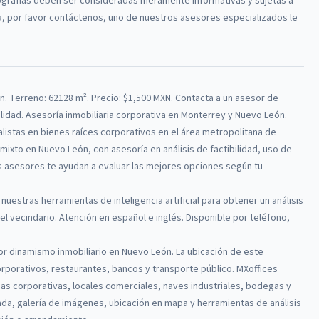
tografías deben ser consideradas meramente informativas y sujetas a
da, por favor contáctenos, uno de nuestros asesores especializados le
ón
.
Terreno: 62128 m².
Precio: $1,500 MXN.
Contacta a un asesor de
ilidad. Asesoría inmobiliaria corporativa en Monterrey y Nuevo León.
alistas en bienes raíces corporativos en el área metropolitana de
ixto en Nuevo León, con asesoría en análisis de factibilidad, uso de
 asesores te ayudan a evaluar las mejores opciones según tu
 nuestras herramientas de inteligencia artificial para obtener un análisis
l vecindario. Atención en español e inglés. Disponible por teléfono,
 dinamismo inmobiliario en Nuevo León. La ubicación de este
orporativos, restaurantes, bancos y transporte público.
MXoffices
as corporativas, locales comerciales, naves industriales, bodegas y
lada, galería de imágenes, ubicación en mapa y herramientas de análisis