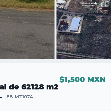
$1,500 MXN
ial de 62128 m2
L
·
EB-MZ1074