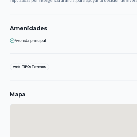
impulsadas por inteligencia artificial para apoyar tu decisión de inve
Amenidades
Avenida principal
web- TIPO: Terrenos
Mapa