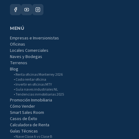
MENÚ
Empresas e Inversionistas
Oficinas
Locales Comerciales
Naves y Bodegas
Terrenos
Blog
• Renta oficinas Monterrey 2026
• Costo rentar oficina
• Invertir en oficinas MTY
• Guía naves industriales NL
• Tendencias inmobiliarias 2025
Promoción Inmobiliaria
Cómo Vender
Smart Sales Room
Casos de Éxito
Calculadora de Renta
Guías Técnicas
• Nave Clase A vs Clase B