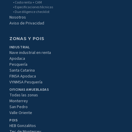
• Costo renta + CAM
• Especificaciones técnicas
• Due diligence checklist
Nosotros
Aviso de Privacidad
ZONAS Y POIS
INDUSTRIAL
Nave industrial en renta
Apodaca
Pesquería
Santa Catarina
FINSA Apodaca
VYNMSA Pesquería
OFICINAS AMUEBLADAS
Todas las zonas
Monterrey
San Pedro
Valle Oriente
POIS
HEB Gonzalitos
Tec de Monterrey