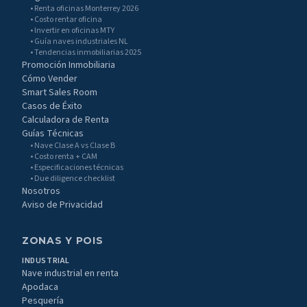
• Renta oficinas Monterrey 2026
• Costo rentar oficina
• Invertir en oficinas MTY
• Guía naves industriales NL
• Tendencias inmobiliarias 2025
Promoción Inmobiliaria
Cómo Vender
Smart Sales Room
Casos de Éxito
Calculadora de Renta
Guías Técnicas
• Nave Clase A vs Clase B
• Costo renta + CAM
• Especificaciones técnicas
• Due diligence checklist
Nosotros
Aviso de Privacidad
ZONAS Y POIS
INDUSTRIAL
Nave industrial en renta
Apodaca
Pesquería